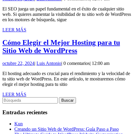
para
31,
Antonio
Optimizar
El SEO juega un papel fundamental en el éxito de cualquier sitio
2024
web. Si quieres aumentar la visibilidad de tu sitio web de WordPress
tu
en los motores de búsqueda, sigue
Sitio
LEER
LEER MÁS
Web
MÁS
de
Cómo Elegir el Mejor Hosting para tu
Cómo
WordPress
Sitio Web de WordPress
Elegir
para
octubre
Luis
octubre 22, 2024
|
Luis Antonio
|
0 comentarios
|
12:00 am
el
SEO
22,
Antonio
Mejor
El hosting adecuado es crucial para el rendimiento y la velocidad de
2024
tu sitio web de WordPress. En este artículo, te mostraremos cómo
Hosting
elegir el mejor hosting para tu sitio
para
LEER
LEER MÁS
tu
Buscar:
MÁS
Sitio
Entradas recientes
Web
de
Kun
Creando un Sitio Web de WordPress: Guía Paso a Paso
WordPress