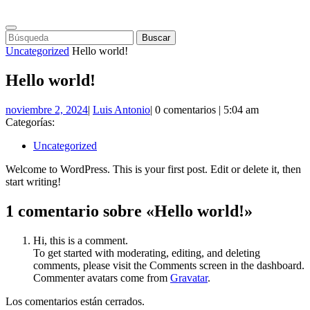
Saltar
al
Botón
contenido
Botón
Buscar:
de
De
Uncategorized
Hello world!
apertura
Cierre
Hello world!
noviembre
Luis
noviembre 2, 2024
|
Luis Antonio
|
0 comentarios
|
5:04 am
2,
Antonio
Categorías:
2024
Uncategorized
Welcome to WordPress. This is your first post. Edit or delete it, then
start writing!
1 comentario sobre «Hello world!»
Hi, this is a comment.
To get started with moderating, editing, and deleting
comments, please visit the Comments screen in the dashboard.
Commenter avatars come from
Gravatar
.
Los comentarios están cerrados.