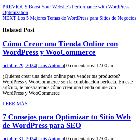
Navegación
Entrada
PREVIOUS
Boost Your Website's Performance with WordPress
anterior:
Optimization
de
Siguiente
NEXT
Los 5 Mejores Temas de WordPress para Sitios de Negocios
entradas
entrada:
Related Post
Cómo Crear una Tienda Online con
Cómo
WordPress y WooCommerce
Crear
octubre
Luis
octubre 29, 2024
|
Luis Antonio
|
0 comentarios
|
12:00 am
una
29,
Antonio
Tienda
¿Quieres crear una tienda online para vender tus productos?
2024
WordPress y WooCommerce son la combinación perfecta. En este
Online
artículo, te mostraremos cómo crear una tienda online con
con
WordPress y WooCommerce
WordPress
LEER
LEER MÁS
MÁS
y
7 Consejos para Optimizar tu Sitio Web
WooCommer
7
de WordPress para SEO
Consejos
octubre
Luis
octubre 31, 2024
|
Luis Antonio
|
0 comentarios
|
12:00 am